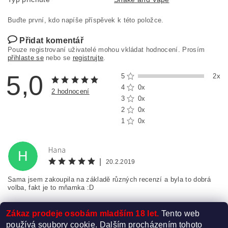
Buďte první, kdo napíše příspěvek k této položce.
Přidat komentář
Pouze registrovaní uživatelé mohou vkládat hodnocení. Prosím
přihlaste se
nebo se
registrujte
.
5,0
5
2x
4
0x
2 hodnocení
3
0x
2
0x
1
0x
Hana
H
|
20.2.2019
Sama jsem zakoupila na základě různých recenzí a byla to dobrá
volba, fakt je to mňamka :D
Zákaz prodeje osobám mladším 18 let.
Tento web
používá soubory cookie. Dalším procházením tohoto