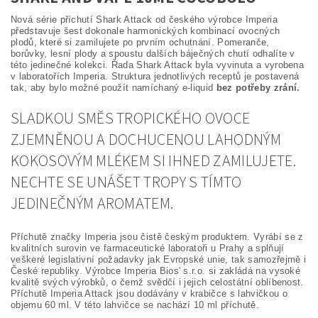
Nová série příchutí Shark Attack od českého výrobce Imperia
představuje šest dokonale harmonických kombinací ovocných
plodů, které si zamilujete po prvním ochutnání. Pomeranče,
borůvky, lesní plody a spoustu dalších báječných chutí odhalíte v
této jedinečné kolekci. Řada Shark Attack byla vyvinuta a vyrobena
v laboratořích Imperia. Struktura jednotlivých receptů je postavená
tak, aby bylo možné použít namíchaný e-liquid
bez potřeby zrání.
SLADKOU SMĚS TROPICKÉHO OVOCE
ZJEMNĚNOU A DOCHUCENOU LAHODNÝM
KOKOSOVÝM MLÉKEM SI IHNED ZAMILUJETE.
NECHTE SE UNÁŠET TROPY S TÍMTO
JEDINEČNÝM AROMATEM.
Příchutě značky Imperia jsou čistě českým produktem. Vyrábí se z
kvalitních surovin ve farmaceutické laboratoři u Prahy a splňují
veškeré legislativní požadavky jak Evropské unie, tak samozřejmě i
České republiky. Výrobce Imperia Bios' s.r.o. si zakládá na vysoké
kvalitě svých výrobků, o čemž svědčí i jejich celostátní oblíbenost.
Příchutě Imperia Attack jsou dodávány v krabičce s lahvičkou o
objemu 60 ml. V této lahvičce se nachází 10 ml příchutě.