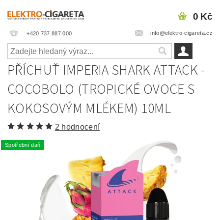
0 Kč
info@elektro-cigareta.cz
+420 737 887 000
PŘÍCHUŤ IMPERIA SHARK ATTACK -
COCOBOLO (TROPICKÉ OVOCE S
KOKOSOVÝM MLÉKEM) 10ML
2 hodnocení
Spotřební daň