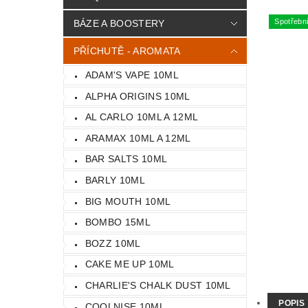
Spotřebn
BÁZE A BOOSTERY
PŘÍCHUTĚ - AROMATA
ADAM'S VAPE 10ML
ALPHA ORIGINS 10ML
AL CARLO 10ML A 12ML
ARAMAX 10ML A 12ML
BAR SALTS 10ML
BARLY 10ML
BIG MOUTH 10ML
BOMBO 15ML
BOZZ 10ML
CAKE ME UP 10ML
CHARLIE'S CHALK DUST 10ML
POPIS
COOLNISE 10ML