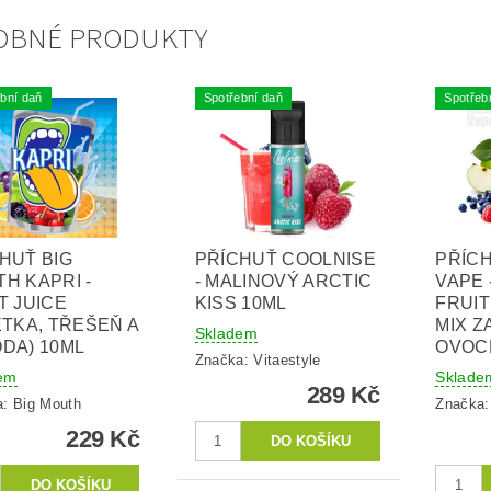
OBNÉ PRODUKTY
bní daň
Spotřební daň
Spotřeb
HUŤ BIG
PŘÍCHUŤ COOLNISE
PŘÍC
H KAPRI -
- MALINOVÝ ARCTIC
VAPE 
T JUICE
KISS 10ML
FRUIT
ETKA, TŘEŠEŇ A
MIX 
Skladem
DA) 10ML
OVOCE
Značka:
Vitaestyle
em
Sklade
289 Kč
a:
Big Mouth
Značka
229 Kč