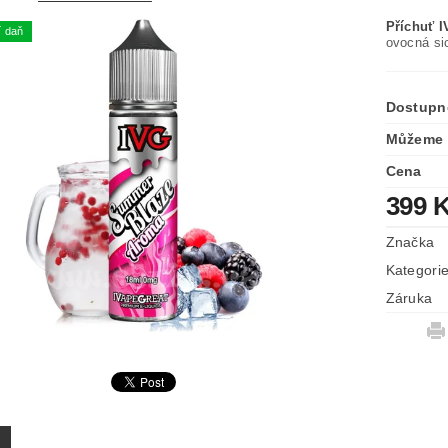
Příchuť 
í daň
ovocná sic
Dostupn
Můžeme 
Cena
399 
Značka
Kategori
Záruka