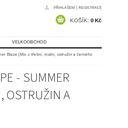
|
PŘIHLÁŠENÍ
REGISTRACE
KOŠÍK:
0 Kč
VELKOOBCHOD
 Blaze (Mix z třešní, malin, ostružin a černého
APE - SUMMER
N, OSTRUŽIN A