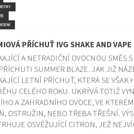
METRY
ZE
OCENÍ
IOVÁ PŘÍCHUŤ IVG SHAKE AND VAPE
KAJÍCÍ A NETRADIČNÍ OVOCNOU SMĚS SI
 PŘÍCHUTI SUMMER BLAZE. JAK JIŽ NÁZ
KAJÍCÍ LETNÍ PŘÍCHUŤ, KTERÁ SE VŠAK 
ĚHU CELÉHO ROKU. UKRÝVÁ TOTIŽ VYN
ÍHO A ZAHRADNÍHO OVOCE, VE KTERÉM
N, OSTRUŽIN, NEBO TŘEBA TŘEŠNÍ. V
RHUJE OSVĚŽUJÍCÍ CITRON, JEŽ NEJVÍ