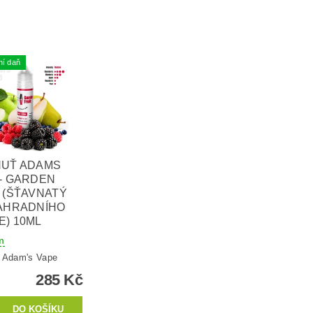
ní daň
HUŤ ADAMS
- GARDEN
 (ŠŤAVNATÝ
ZAHRADNÍHO
) 10ML
m
:
Adam's Vape
285 Kč