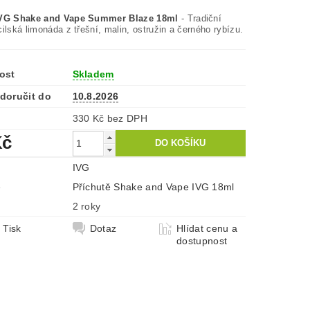
IVG Shake and Vape Summer Blaze 18ml
- Tradiční
ilská limonáda z třešní, malin, ostružin a černého rybízu.
ost
Skladem
doručit do
10.8.2026
330 Kč bez DPH
Kč
IVG
e
Příchutě Shake and Vape IVG 18ml
2 roky
Tisk
Dotaz
Hlídat cenu a
dostupnost