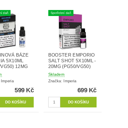
ní daň
Spotřební daň
INOVÁ BÁZE
BOOSTER EMPORIO
IA 5X10ML
SALT SHOT 5X10ML -
/VG50) 12MG
20MG (PG50/VG50)
m
Skladem
:
Imperia
Značka:
Imperia
599 Kč
699 Kč