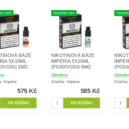
bní daň
Spotřební daň
Spotřeb
TINOVÁ BÁZE
NIKOTINOVÁ BÁZE
NIKOT
RIA 5X10ML
IMPERIA 5X10ML
IMPER
0/VG50) 3MG
(PG50/VG50) 6MG
(PG50
em
Skladem
Sklade
a:
Imperia
Značka:
Imperia
Značka
575 Kč
585 Kč