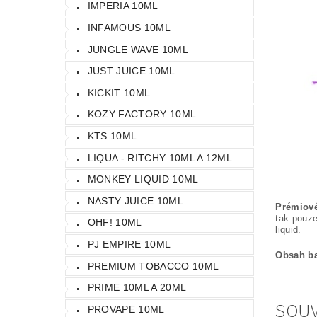
IMPERIA 10ML
INFAMOUS 10ML
JUNGLE WAVE 10ML
JUST JUICE 10ML
KICKIT 10ML
KOZY FACTORY 10ML
KTS 10ML
LIQUA - RITCHY 10ML A 12ML
MONKEY LIQUID 10ML
NASTY JUICE 10ML
Prémiové
tak pouze
OHF! 10ML
liquid.
PJ EMPIRE 10ML
Obsah ba
PREMIUM TOBACCO 10ML
PRIME 10ML A 20ML
SOUV
PROVAPE 10ML