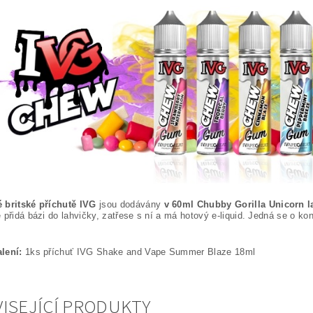
 britské příchutě IVG
jsou dodávány
v 60ml Chubby Gorilla Unicorn l
 přidá bázi do lahvičky, zatřese s ní a má hotový e-liquid. Jedná se o ko
lení:
1ks příchuť IVG Shake and Vape Summer Blaze 18ml
ISEJÍCÍ PRODUKTY