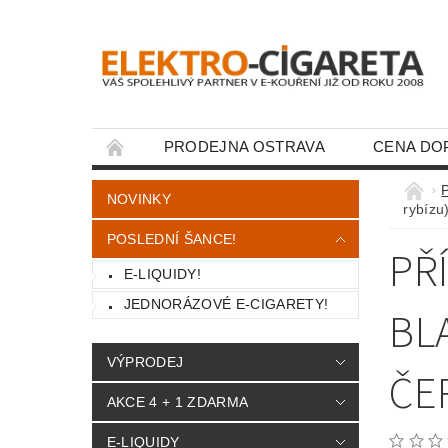
PRODEJNA OSTRAVA
CENA DO
KONTAKTY
NOVINKY
rybízu
POSLEDNÍ ŠANCE!
PŘ
E-LIQUIDY!
JEDNORÁZOVÉ E-CIGARETY!
BL
VÝPRODEJ
ČE
AKCE 4 + 1 ZDARMA
E-LIQUIDY