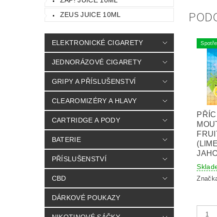
POD
ZEUS JUICE 10ML
ELEKTRONICKÉ CIGARETY
Spotře
JEDNORÁZOVÉ CIGARETY
GRIPY A PŘÍSLUŠENSTVÍ
CLEAROMIZÉRY A HLAVY
PŘÍC
CARTRIDGE A PODY
MOUT
FRUI
BATERIE
(LIM
JAHO
PŘÍSLUŠENSTVÍ
Sklad
CBD
Značk
DÁRKOVÉ POUKAZY