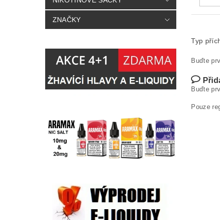
NIKOTINOVÉ SÁČKY
ZNAČKY
Typ příc
Buďte prv
Přid
Buďte prv
Pouze re