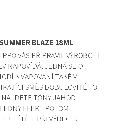
 SUMMER BLAZE 18ML
 PRO VÁS PŘIPRAVIL VÝROBCE I
EV NAPOVÍDÁ, JEDNÁ SE O
HODÍ K VAPOVÁNÍ TAKÉ V
IKAJÍCÍ SMĚS BOBULOVITÉHO
 NAJDETE TÓNY JAHOD,
ÝSLEDNÝ EFEKT POTOM
CE UCÍTÍTE PŘI VÝDECHU.