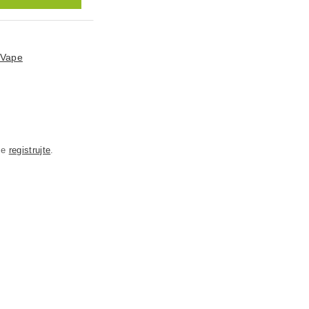
 Vape
se
registrujte
.