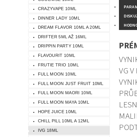
PARA
CRAZYVAPE 10ML
DISKU
DINNER LADY 10ML
HODN
DREAM FLAVOR 10ML A 20ML
DRIFTER 5ML AŽ 16ML
PRÉM
DRIPPIN PARTY 10ML
FLAVOURIT 10ML
VYNI
FRUTIE TRIO 10ML
VG V
FULL MOON 10ML
VYNI
FULL MOON JUST FRUIT 10ML
PRŮB
FULL MOON MAORI 10ML
LESN
FULL MOON MAYA 10ML
HOPE JUICE 10ML
MALI
CHILL PILL 10ML A 12ML
PODT
IVG 18ML