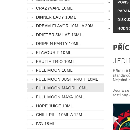
POPIS
CRAZYVAPE 10ML
PARA
DINNER LADY 10ML
DISKU
DREAM FLAVOR 10ML A 20ML
HODN
DRIFTER 5ML AŽ 16ML
DRIPPIN PARTY 10ML
PŘÍC
FLAVOURIT 10ML
JEDI
FRUTIE TRIO 10ML
FULL MOON 10ML
Příchutě 
standardů
FULL MOON JUST FRUIT 10ML
Nejedná s
FULL MOON MAORI 10ML
Jedná se 
rostlinný 
FULL MOON MAYA 10ML
HOPE JUICE 10ML
CHILL PILL 10ML A 12ML
IVG 18ML