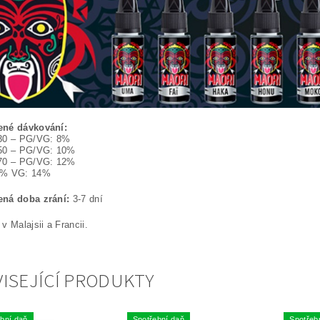
né dávkování:
30 – PG/VG: 8%
50 – PG/VG: 10%
70 – PG/VG: 12%
0% VG: 14%
ná doba zrání:
3-7 dní
v Malajsii a Francii.
ISEJÍCÍ PRODUKTY
bní daň
Spotřební daň
Spotřeb