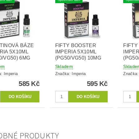
TINOVÁ BÁZE
FIFTY BOOSTER
FIFT
RIA 5X10ML
IMPERIA 5X10ML
IMPER
0/VG50) 6MG
(PG50/VG50) 10MG
(PG50
em
Skladem
Sklade
a:
Imperia
Značka:
Imperia
Značka
585 Kč
595 Kč
OBNÉ PRODUKTY