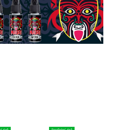
ní daň
Spotřební daň