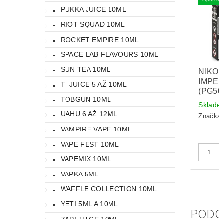
PUKKA JUICE 10ML
RIOT SQUAD 10ML
ROCKET EMPIRE 10ML
SPACE LAB FLAVOURS 10ML
SUN TEA 10ML
NIKO
IMPE
TI JUICE 5 AŽ 10ML
(PG5
TOBGUN 10ML
Sklad
UAHU 6 AŽ 12ML
Značk
VAMPIRE VAPE 10ML
VAPE FEST 10ML
VAPEMIX 10ML
VAPKA 5ML
WAFFLE COLLECTION 10ML
YETI 5ML A 10ML
POD
ZAP! JUICE 10ML