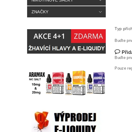
NIKOTINOVÉ SÁČKY
ZNAČKY
Typ příc
Buďte prv
Přid
Buďte prv
Pouze re