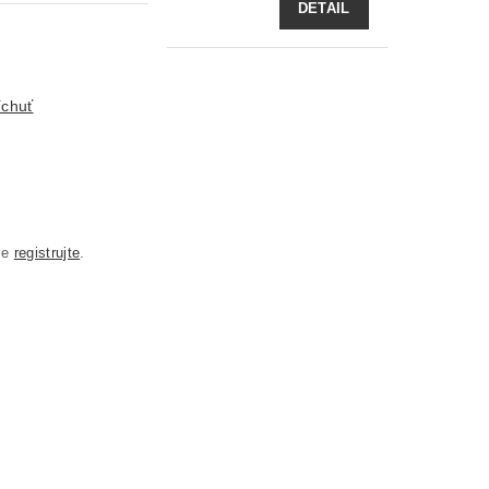
DETAIL
íchuť
se
registrujte
.