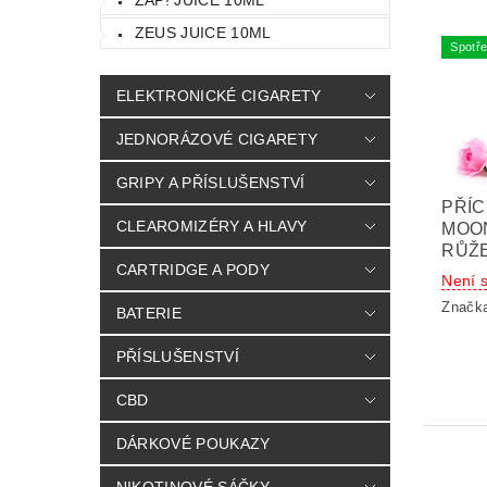
ZEUS JUICE 10ML
Spotře
ELEKTRONICKÉ CIGARETY
JEDNORÁZOVÉ CIGARETY
GRIPY A PŘÍSLUŠENSTVÍ
PŘÍC
CLEAROMIZÉRY A HLAVY
MOON 
RŮŽE
CARTRIDGE A PODY
Není 
Značk
BATERIE
PŘÍSLUŠENSTVÍ
CBD
DÁRKOVÉ POUKAZY