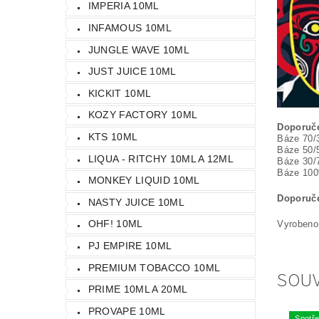
IMPERIA 10ML
INFAMOUS 10ML
JUNGLE WAVE 10ML
JUST JUICE 10ML
KICKIT 10ML
KOZY FACTORY 10ML
Doporuče
KTS 10ML
Báze 70/
Báze 50/
LIQUA - RITCHY 10ML A 12ML
Báze 30/
Báze 10
MONKEY LIQUID 10ML
Doporuče
NASTY JUICE 10ML
OHF! 10ML
Vyrobeno 
PJ EMPIRE 10ML
PREMIUM TOBACCO 10ML
SOUV
PRIME 10ML A 20ML
PROVAPE 10ML
Spotře