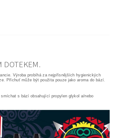
ÝM DOTEKEM.
rancie. Výroba probíhá za nejpřísnějších hygienických
áze. Příchuť může být použita pouze jako aroma do bází.
 smíchat s bází obsahující propylen glykol a/nebo