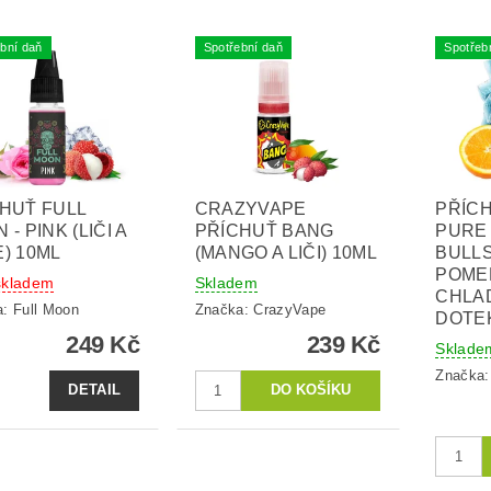
bní daň
Spotřební daň
Spotřeb
HUŤ FULL
CRAZYVAPE
PŘÍC
- PINK (LIČI A
PŘÍCHUŤ BANG
PURE 
) 10ML
(MANGO A LIČI) 10ML
BULLS
POME
skladem
Skladem
CHLA
a:
Full Moon
Značka:
CrazyVape
DOTE
249 Kč
239 Kč
Sklade
Značka
DETAIL