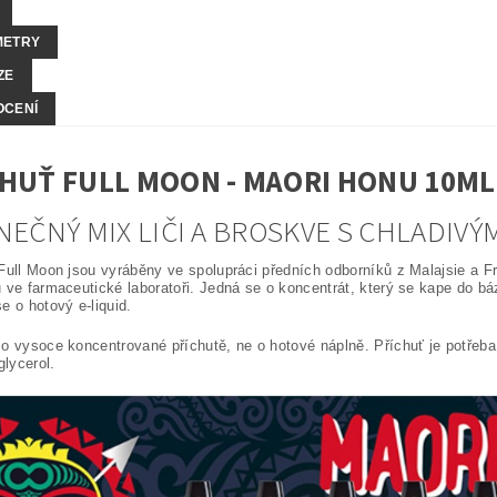
METRY
ZE
OCENÍ
HUŤ FULL MOON - MAORI HONU 10ML
NEČNÝ MIX LIČI A BROSKVE S CHLADIV
Full Moon jsou vyráběny ve spolupráci předních odborníků z Malajsie a F
 ve farmaceutické laboratoři. Jedná se o koncentrát, který se kape do b
e o hotový e-liquid.
o vysoce koncentrované příchutě, ne o hotové náplně. Příchuť je potřeba
glycerol.