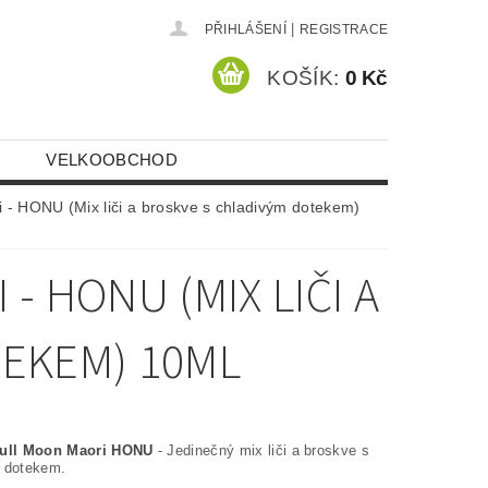
|
PŘIHLÁŠENÍ
REGISTRACE
KOŠÍK:
0 Kč
VELKOOBCHOD
i - HONU (Mix liči a broskve s chladivým dotekem)
- HONU (MIX LIČI A
TEKEM) 10ML
Full Moon Maori HONU
- Jedinečný mix liči a broskve s
 dotekem.