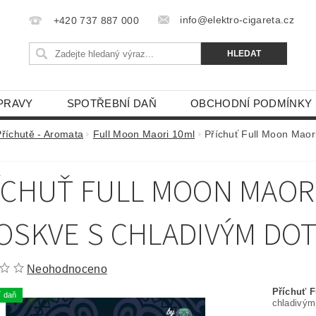
info@elektro-cigareta.cz
+420 737 887 000
PRAVY
SPOTŘEBNÍ DAŇ
OBCHODNÍ PODMÍNKY
Příchutě - Aromata
Full Moon Maori 10ml
Příchuť Full Moon Maor
ÍCHUŤ FULL MOON MAORI 
OSKVE S CHLADIVÝM DO
Neohodnoceno
Příchuť 
í daň
chladivým