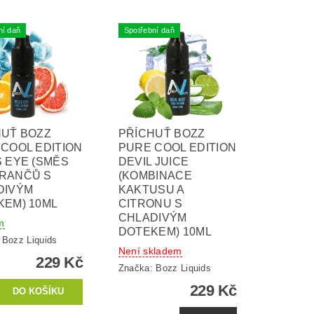
ní daň
Spotřební daň
HUŤ BOZZ
PŘÍCHUŤ BOZZ
COOL EDITION
PURE COOL EDITION
 EYE (SMĚS
DEVIL JUICE
RANČŮ S
(KOMBINACE
DIVÝM
KAKTUSU A
KEM) 10ML
CITRONU S
CHLADIVÝM
m
DOTEKEM) 10ML
:
Bozz Liquids
Není skladem
229 Kč
Značka:
Bozz Liquids
229 Kč