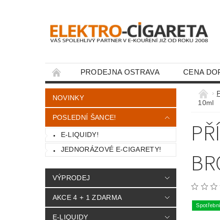
PRODEJNA OSTRAVA
CENA DO
KONTAKTY
NOVINKY
10ml
POSLEDNÍ ŠANCE!
PŘ
E-LIQUIDY!
JEDNORÁZOVÉ E-CIGARETY!
BR
VÝPRODEJ
AKCE 4 + 1 ZDARMA
Spotřebn
E-LIQUIDY