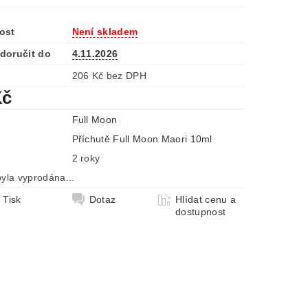
ost
Není skladem
doručit do
4.11.2026
206 Kč bez DPH
Kč
Full Moon
e
Příchutě Full Moon Maori 10ml
2 roky
yla vyprodána...
Tisk
Dotaz
Hlídat cenu a
dostupnost