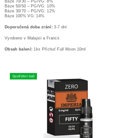
Báze 70/30 – PG/VG: 8%
Báze 50/50 – PG/VG: 10%
Báze 30/70 – PG/VG: 12%
Báze 100% VG: 14%
Doporučená doba zrání:
3-7 dní
Vyrobeno v Malajsii a Francii.
Obsah balení:
1ks Příchuť Full Moon 10ml
Spotřební daň