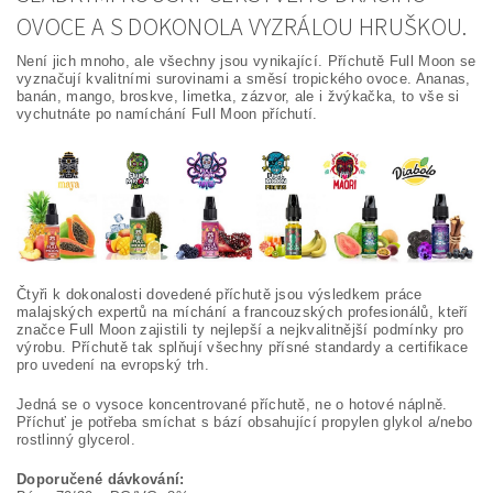
OVOCE A S DOKONOLA VYZRÁLOU HRUŠKOU.
Není jich mnoho, ale všechny jsou vynikající. Příchutě Full Moon se
vyznačují kvalitními surovinami a směsí tropického ovoce. Ananas,
banán, mango, broskve, limetka, zázvor, ale i žvýkačka, to vše si
vychutnáte po namíchání Full Moon příchutí.
Čtyři k dokonalosti dovedené příchutě jsou výsledkem práce
malajských expertů na míchání a francouzských profesionálů, kteří
značce Full Moon zajistili ty nejlepší a nejkvalitnější podmínky pro
výrobu. Příchutě tak splňují všechny přísné standardy a certifikace
pro uvedení na evropský trh.
Jedná se o vysoce koncentrované příchutě, ne o hotové náplně.
Příchuť je potřeba smíchat s bází obsahující propylen glykol a/nebo
rostlinný glycerol.
Doporučené dávkování: