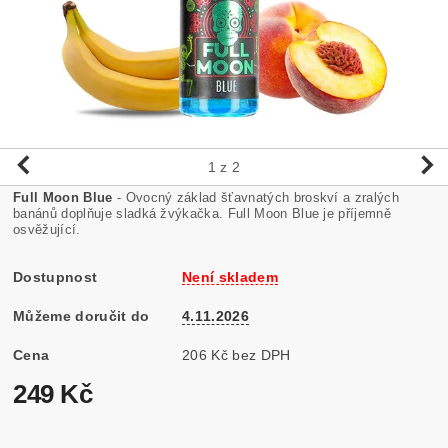
1
z 2
Full Moon Blue
- Ovocný základ šťavnatých broskví a zralých
banánů doplňuje sladká žvýkačka. Full Moon Blue je příjemně
osvěžující.
Dostupnost
Není skladem
Můžeme doručit do
4.11.2026
Cena
206 Kč bez DPH
249 Kč