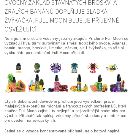
OVOCNÝ ZÁKLAD ŠŤAVNATÝCH BROSKVÍ A
ZRALÝCH BANÁNŮ DOPLŇUJE SLADKÁ
ŽVÝKAČKA. FULL MOON BLUE JE PŘÍJEMNĚ
OSVĚŽUJÍCÍ.
Není jich mnoho, ale všechny jsou vynikající. Příchutě Full Moon se
vyznačují kvalitními surovinami a směsí tropického ovoce. Ananas,
banán, mango, broskve, limetka, zázvor, ale i žvýkačka, to vše si
vychutnáte po namíchání Full Moon příchutí.
Čtyři k dokonalosti dovedené příchutě jsou výsledkem práce
malajských expertů na míchání a francouzských profesionálů, kteří
značce Full Moon zajistili ty nejlepší a nejkvalitnější podmínky pro
výrobu. Příchutě tak splňují všechny přísné standardy a certifikace
pro uvedení na evropský trh.
Jedná se o vysoce koncentrované příchutě, ne o hotové náplně.