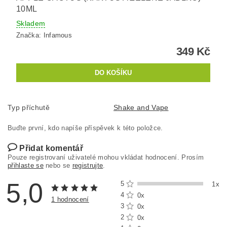
10ML
Skladem
Značka:
Infamous
349 Kč
Typ příchutě
Shake and Vape
Buďte první, kdo napíše příspěvek k této položce.
Přidat komentář
Pouze registrovaní uživatelé mohou vkládat hodnocení. Prosím
přihlaste se
nebo se
registrujte
.
5,0
5
1x
4
0x
1 hodnocení
3
0x
2
0x