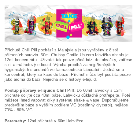
Příchutě Chill Pill pochází z Malajsie a jsou vyráběny z čistě
přírodních surovin. 60ml Chubby Gorilla Unicorn lahvička obsahuje
12ml koncentrátu. Uživatel tak pouze přidá bázi do lahvičky, zatřese
s ní a má hotový e-liquid. Výroba probíhá za nejpřísnějších
hygienických standardů ve farmaceutické laboratoři. Jedná se o
koncentrát, který se kape do báze. Příchuť může být použita pouze
jako aroma do bází. Nejedná se o hotový e-liquid.
Postup přípravy e-liquidu Chill Pill:
Do 60ml lahvičky s 12ml
příchutě dolijte cca 40ml báze. Lahvičku důkladně protřepejte. Poté
můžete ihned vapovat díky systému shake & vape. Doporučujeme
především báze s vyšším podílem VG (rostlinný glycerol), nejlépe
70% - 80% VG.
Parametry:
12ml příchutě v 60ml lahvičce.