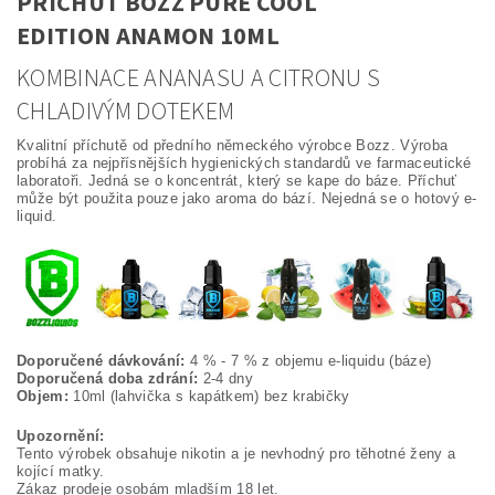
PŘÍCHUŤ BOZZ PURE COOL
EDITION ANAMON 10ML
KOMBINACE ANANASU A CITRONU S
CHLADIVÝM DOTEKEM
Kvalitní příchutě od předního německého výrobce Bozz. Výroba
probíhá za nejpřísnějších hygienických standardů ve farmaceutické
laboratoři. Jedná se o koncentrát, který se kape do báze. Příchuť
může být použita pouze jako aroma do bází. Nejedná se o hotový e-
liquid.
Doporučené dávkování:
4 % - 7 % z objemu e-liquidu (báze)
Doporučená doba zdrání:
2-4 dny
Objem:
10ml (lahvička s kapátkem) bez krabičky
Upozornění:
Tento výrobek obsahuje nikotin a je nevhodný pro těhotné ženy a
kojící matky.
Zákaz prodeje osobám mladším 18 let.