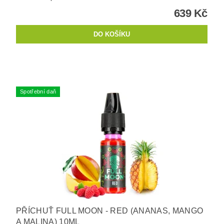
639 Kč
Spotřební daň
PŘÍCHUŤ FULL MOON - RED (ANANAS, MANGO
A MALINA) 10ML