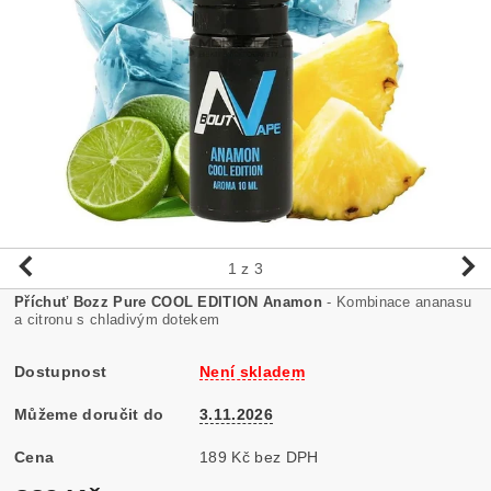
1
z 3
Příchuť Bozz Pure COOL EDITION Anamon
- Kombinace ananasu
a citronu s chladivým dotekem
Dostupnost
Není skladem
Můžeme doručit do
3.11.2026
Cena
189 Kč bez DPH