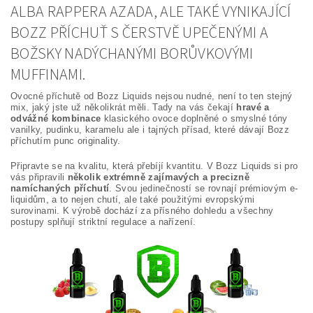
ALBA RAPPERA AZADA, ALE TAKÉ VYNIKAJÍCÍ
BOZZ PŘÍCHUŤ S ČERSTVĚ UPEČENÝMI A
BOŽSKY NADÝCHANÝMI BORŮVKOVÝMI
MUFFINAMI.
Ovocné příchutě od Bozz Liquids nejsou nudné, není to ten stejný
mix, jaký jste už několikrát měli. Tady na vás čekají
hravé a
odvážné kombinace
klasického ovoce doplněné o smyslné tóny
vanilky, pudinku, karamelu ale i tajných přísad, které dávají Bozz
příchutím punc originality.
Připravte se na kvalitu, která přebíjí kvantitu. V Bozz Liquids si pro
vás připravili
několik extrémně zajímavých a precizně
namíchaných příchutí
. Svou jedinečností se rovnají prémiovým e-
liquidům, a to nejen chutí, ale také použitými evropskými
surovinami. K výrobě dochází za přísného dohledu a všechny
postupy splňují striktní regulace a nařízení.