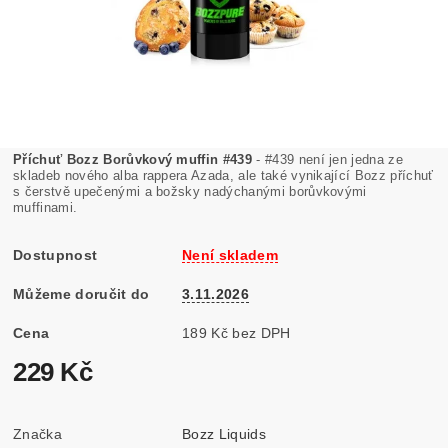
Příchuť Bozz Borůvkový muffin #439
- #439 není jen jedna ze
skladeb nového alba rappera Azada, ale také vynikající Bozz příchuť
s čerstvě upečenými a božsky nadýchanými borůvkovými
muffinami.
Dostupnost
Není skladem
Můžeme doručit do
3.11.2026
Cena
189 Kč bez DPH
229 Kč
Značka
Bozz Liquids