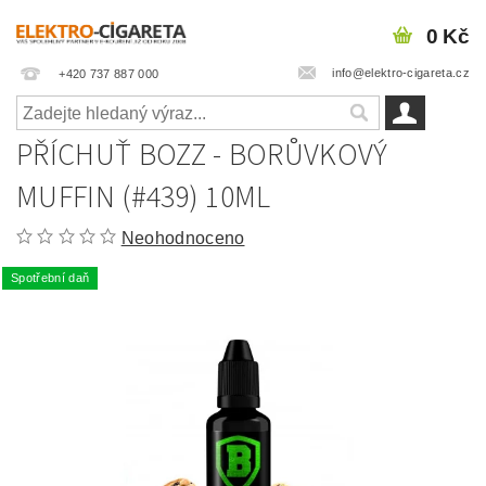
0 Kč
info@elektro-cigareta.cz
+420 737 887 000
PŘÍCHUŤ BOZZ - BORŮVKOVÝ
MUFFIN (#439) 10ML
Neohodnoceno
Spotřební daň