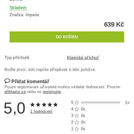
Skladem
Značka:
Imperia
639 Kč
Typ příchutě
Klasická příchuť
Buďte první, kdo napíše příspěvek k této položce.
Přidat komentář
Pouze registrovaní uživatelé mohou vkládat hodnocení. Prosím
přihlaste se
nebo se
registrujte
.
5,0
5
1x
4
0x
1 hodnocení
3
0x
2
0x
1
0x