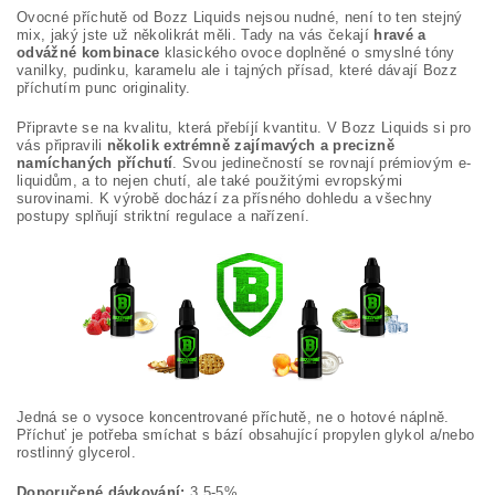
Ovocné příchutě od Bozz Liquids nejsou nudné, není to ten stejný
mix, jaký jste už několikrát měli. Tady na vás čekají
hravé a
odvážné kombinace
klasického ovoce doplněné o smyslné tóny
vanilky, pudinku, karamelu ale i tajných přísad, které dávají Bozz
příchutím punc originality.
Připravte se na kvalitu, která přebíjí kvantitu. V Bozz Liquids si pro
vás připravili
několik extrémně zajímavých a precizně
namíchaných příchutí
. Svou jedinečností se rovnají prémiovým e-
liquidům, a to nejen chutí, ale také použitými evropskými
surovinami. K výrobě dochází za přísného dohledu a všechny
postupy splňují striktní regulace a nařízení.
Jedná se o vysoce koncentrované příchutě, ne o hotové náplně.
Příchuť je potřeba smíchat s bází obsahující propylen glykol a/nebo
rostlinný glycerol.
Doporučené dávkování:
3,5-5%