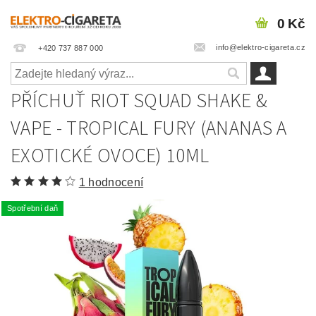
0 Kč
info@elektro-cigareta.cz
+420 737 887 000
PŘÍCHUŤ RIOT SQUAD SHAKE &
VAPE - TROPICAL FURY (ANANAS A
EXOTICKÉ OVOCE) 10ML
1 hodnocení
Spotřební daň