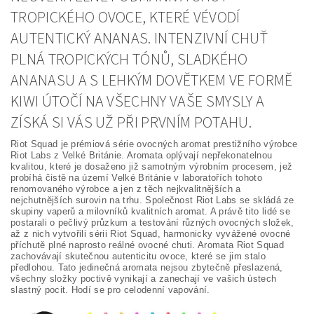
TROPICKÉHO OVOCE, KTERÉ VÉVODÍ
AUTENTICKÝ ANANAS. INTENZIVNÍ CHUŤ
PLNÁ TROPICKÝCH TÓNŮ, SLADKÉHO
ANANASU A S LEHKÝM DOVĚTKEM VE FORMĚ
KIWI ÚTOČÍ NA VŠECHNY VAŠE SMYSLY A
ZÍSKÁ SI VÁS UŽ PŘI PRVNÍM POTAHU.
Riot Squad je prémiová série ovocných aromat prestižního výrobce
Riot Labs z Velké Británie. Aromata oplývají nepřekonatelnou
kvalitou, které je dosaženo již samotným výrobním procesem, jež
probíhá čistě na území Velké Británie v laboratořích tohoto
renomovaného výrobce a jen z těch nejkvalitnějších a
nejchutnějších surovin na trhu. Společnost Riot Labs se skládá ze
skupiny vaperů a milovníků kvalitních aromat. A právě tito lidé se
postarali o pečlivý průzkum a testování různých ovocných složek,
až z nich vytvořili sérii Riot Squad, harmonicky vyvážené ovocné
příchutě plné naprosto reálné ovocné chuti. Aromata Riot Squad
zachovávají skutečnou autenticitu ovoce, které se jim stalo
předlohou. Tato jedinečná aromata nejsou zbytečně přeslazená,
všechny složky poctivě vynikají a zanechají ve vašich ústech
slastný pocit. Hodí se pro celodenní vapování.