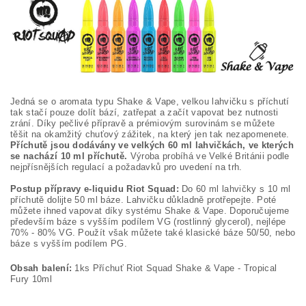
Jedná se o aromata typu Shake & Vape, velkou lahvičku s příchutí
tak stačí pouze dolít bází, zatřepat a začít vapovat bez nutnosti
zrání. Díky pečlivé přípravě a prémiovým surovinám se můžete
těšit na okamžitý chuťový zážitek, na který jen tak nezapomenete.
Příchutě jsou dodávány ve velkých 60 ml lahvičkách, ve kterých
se nachází 10 ml příchutě.
Výroba probíhá ve Velké Británii podle
nejpřísnějších regulací a požadavků pro uvedení na trh.
Postup přípravy e-liquidu Riot Squad:
Do 60 ml lahvičky s 10 ml
příchutě dolijte 50 ml báze. Lahvičku důkladně protřepejte. Poté
můžete ihned vapovat díky systému Shake & Vape. Doporučujeme
především báze s vyšším podílem VG (rostlinný glycerol), nejlépe
70% - 80% VG. Použít však můžete také klasické báze 50/50, nebo
báze s vyšším podílem PG.
Obsah balení:
1ks Příchuť Riot Squad Shake & Vape - Tropical
Fury 10ml