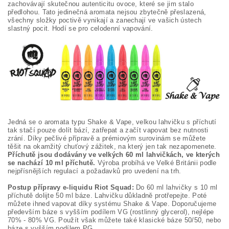
zachovávají skutečnou autenticitu ovoce, které se jim stalo
předlohou. Tato jedinečná aromata nejsou zbytečně přeslazená,
všechny složky poctivě vynikají a zanechají ve vašich ústech
slastný pocit. Hodí se pro celodenní vapování.
Jedná se o aromata typu Shake & Vape, velkou lahvičku s příchutí
tak stačí pouze dolít bází, zatřepat a začít vapovat bez nutnosti
zrání. Díky pečlivé přípravě a prémiovým surovinám se můžete
těšit na okamžitý chuťový zážitek, na který jen tak nezapomenete.
Příchutě jsou dodávány ve velkých 60 ml lahvičkách, ve kterých
se nachází 10 ml příchutě.
Výroba probíhá ve Velké Británii podle
nejpřísnějších regulací a požadavků pro uvedení na trh.
Postup přípravy e-liquidu Riot Squad:
Do 60 ml lahvičky s 10 ml
příchutě dolijte 50 ml báze. Lahvičku důkladně protřepejte. Poté
můžete ihned vapovat díky systému Shake & Vape. Doporučujeme
především báze s vyšším podílem VG (rostlinný glycerol), nejlépe
70% - 80% VG. Použít však můžete také klasické báze 50/50, nebo
báze s vyšším podílem PG.