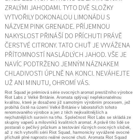
ZRALÝMI JAHODAMI. TYTO DVĚ SLOŽKY
VYTVOŘILY DOKONALOU LIMONÁDU S
NÁZVEM PINK GRENADE. PŘÍJEMNOU
NAKYSLOST PŘINÁŠÍ DO PŘÍCHUTI PRÁVĚ
ČERSTVÉ CITRONY. TATO CHUŤ JE VYVÁŽENA
PŘÍTOMNOSTÍ NASLÁDLÝCH JAHOD. VŠE JE
NAVÍC PODTRŽENO JEMNÝM NÁZNAKEM
CHLADIVOSTI ÚPLNĚ NA KONCI. NEVÁHEJTE
UŽ ANI MINUTU, OHROMÍ VÁS.
Riot Squad je prémiová série ovocných aromat prestižního výrobce
Riot Labs z Velké Británie. Aromata oplývají nepřekonatelnou
kvalitou, které je dosaženo již samotným výrobním procesem, jež
probíhá čistě na území Velké Británie v laboratořích tohoto
renomovaného výrobce a jen z těch nejkvalitnějších a
nejchutnějších surovin na trhu. Společnost Riot Labs se skládá ze
skupiny vaperů a milovníků kvalitních aromat. A právě tito lidé se
postarali o pečlivý průzkum a testování různých ovocných složek,
až z nich vytvořili sérii Riot Squad, harmonicky vyvážené ovocné
příchutě plné naprosto reálné ovocné chuti. Aromata Riot Squad