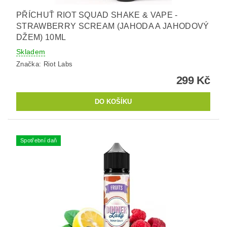
PŘÍCHUŤ RIOT SQUAD SHAKE & VAPE -
STRAWBERRY SCREAM (JAHODA A JAHODOVÝ
DŽEM) 10ML
Skladem
Značka:
Riot Labs
299 Kč
Spotřební daň