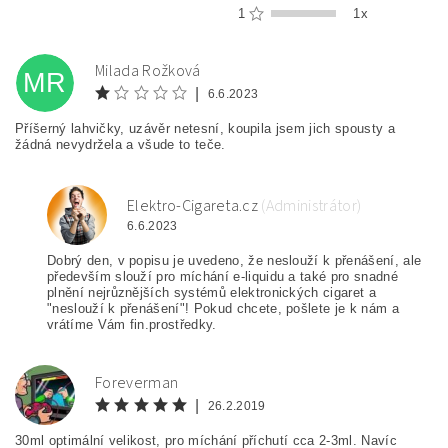
1
1x
Milada Rožková
MR
|
6.6.2023
Příšerný lahvičky, uzávěr netesní, koupila jsem jich spousty a
žádná nevydržela a všude to teče.
Elektro-Cigareta.cz
(Administrátor)
E
6.6.2023
Dobrý den, v popisu je uvedeno, že neslouží k přenášení, ale
především slouží pro míchání e-liquidu a také pro snadné
plnění nejrůznějších systémů elektronických cigaret a
"neslouží k přenášení"! Pokud chcete, pošlete je k nám a
vrátíme Vám fin.prostředky.
Foreverman
F
|
26.2.2019
30ml optimální velikost, pro míchání příchutí cca 2-3ml. Navíc