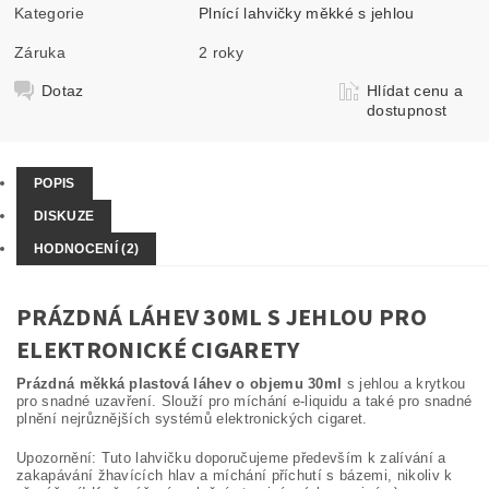
Kategorie
Plnící lahvičky měkké s jehlou
Záruka
2 roky
Dotaz
Hlídat cenu a
dostupnost
POPIS
DISKUZE
HODNOCENÍ (2)
PRÁZDNÁ LÁHEV 30ML S JEHLOU PRO
ELEKTRONICKÉ CIGARETY
Prázdná měkká plastová láhev o objemu 30ml
s jehlou a krytkou
pro snadné uzavření. Slouží pro míchání e-liquidu a také pro snadné
plnění nejrůznějších systémů elektronických cigaret.
Upozornění: Tuto lahvičku doporučujeme především k zalívání a
zakapávání žhavících hlav a míchání příchutí s bázemi, nikoliv k