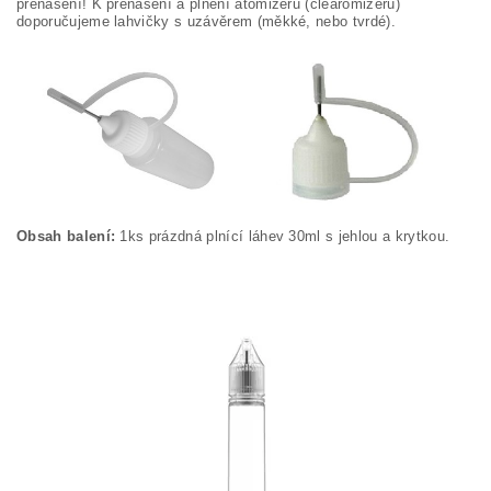
přenášení! K přenášení a plnění atomizéru (clearomizéru)
doporučujeme lahvičky s uzávěrem (měkké, nebo tvrdé).
Obsah balení:
1ks prázdná plnící láhev 30ml s jehlou a krytkou.