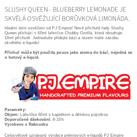
SLUSHY QUEEN - BLUEBERRY LEMONADE JE
SKVĚLÁ OSVĚŽUJÍCÍ BORŮVKOVÁ LIMONÁDA.
Ideální letní osvěžení od PJ Empire! Nové příchutě řady Slushy
Queen přichází v 60ml lahvičce Chubby Gorilla, která obsahuje
10ml příchutě. Jednoduše přidejte bázi a rázem máte zásobu
skvělého e-liquidu!
Příchuť může být použita pouze jako aroma do bází, nejedná se
o hotový e-liquid.
Parametry:
Objem:
Láhvička 60ml s kapátkem a dětskou pojistkou
Doporučené dávkování:
8-15%
Vyrobeno v Rakousku
Celosvětově uznávaný výrobce prémiových e-liquidů PJ Empire