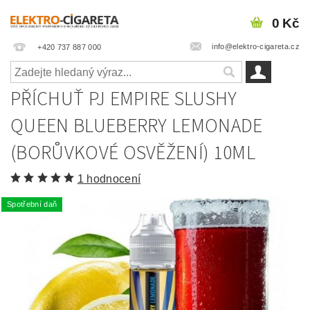
0 Kč
info@elektro-cigareta.cz
+420 737 887 000
PŘÍCHUŤ PJ EMPIRE SLUSHY
QUEEN BLUEBERRY LEMONADE
(BORŮVKOVÉ OSVĚŽENÍ) 10ML
1 hodnocení
Spotřební daň