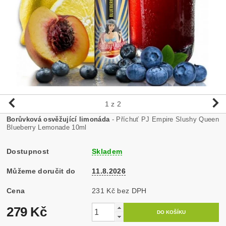
1
z 2
Borůvková osvěžující limonáda
- Příchuť PJ Empire Slushy Queen
Blueberry Lemonade 10ml
Dostupnost
Skladem
Můžeme doručit do
11.8.2026
Cena
231 Kč bez DPH
279 Kč