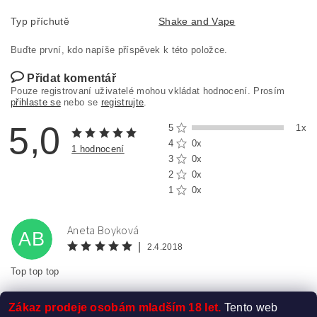
Typ příchutě
Shake and Vape
Buďte první, kdo napíše příspěvek k této položce.
Přidat komentář
Pouze registrovaní uživatelé mohou vkládat hodnocení. Prosím
přihlaste se
nebo se
registrujte
.
5,0
5
1x
4
0x
1 hodnocení
3
0x
2
0x
1
0x
Aneta Boyková
AB
|
2.4.2018
Top top top
Zákaz prodeje osobám mladším 18 let.
Tento web