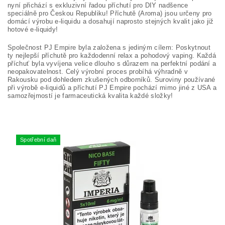
nyní přichází s exkluzivní řadou příchutí pro DIY nadšence
speciálně pro Českou Republiku! Příchutě (Aroma) jsou určeny pro
domácí výrobu e-liquidu a dosahují naprosto stejných kvalit jako již
hotové e-liquidy!
Společnost PJ Empire byla založena s jediným cílem: Poskytnout
ty nejlepší příchutě pro každodenní relax a pohodový vaping. Každá
příchuť byla vyvíjena velice dlouho s důrazem na perfektní podání a
neopakovatelnost. Celý výrobní proces probíhá výhradně v
Rakousku pod dohledem zkušených odborníků. Suroviny používané
při výrobě e-liquidů a příchutí PJ Empire pochází mimo jiné z USA a
samozřejmostí je farmaceutická kvalita každé složky!
Spotřební daň