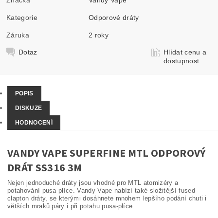
Kategorie
Odporové dráty
Záruka
2 roky
Dotaz
Hlídat cenu a
dostupnost
POPIS
DISKUZE
HODNOCENÍ
VANDY VAPE SUPERFINE MTL ODPOROVÝ
DRÁT SS316 3M
Nejen jednoduché dráty jsou vhodné pro MTL atomizéry a
potahování pusa-plíce. Vandy Vape nabízí také složitější fused
clapton dráty, se kterými dosáhnete mnohem lepšího podání chuti i
větších mraků páry i při potahu pusa-plíce.