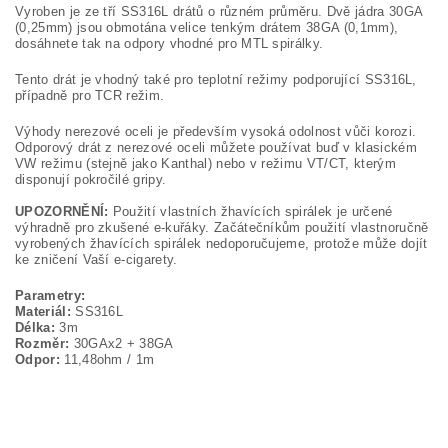
Vyroben je ze tří SS316L drátů o různém průměru. Dvě jádra 30GA
(0,25mm) jsou obmotána velice tenkým drátem 38GA (0,1mm),
dosáhnete tak na odpory vhodné pro MTL spirálky.
Tento drát je vhodný také pro teplotní režimy podporující SS316L,
případně pro TCR režim.
Výhody nerezové oceli je především vysoká odolnost vůči korozi.
Odporový drát z nerezové oceli můžete používat buď v klasickém
VW režimu (stejně jako Kanthal) nebo v režimu VT/CT, kterým
disponují pokročilé gripy.
UPOZORNĚNÍ:
Použití vlastních žhavících spirálek je určené
výhradně pro zkušené e-kuřáky. Začátečníkům použití vlastnoručně
vyrobených žhavících spirálek nedoporučujeme, protože může dojít
ke zničení Vaší e-cigarety.
Parametry:
Materiál:
SS316L
Délka:
3m
Rozměr:
30GAx2 + 38GA
Odpor:
11,48ohm / 1m