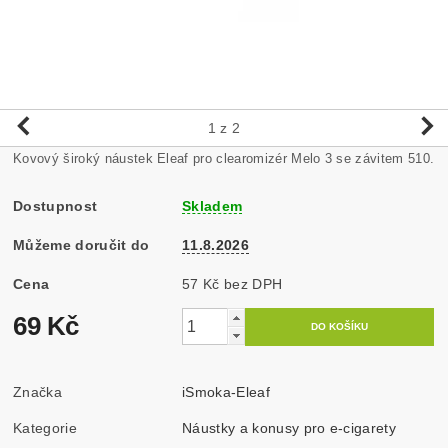
1
z 2
Kovový široký náustek Eleaf pro clearomizér Melo 3 se závitem 510.
Dostupnost
Skladem
Můžeme doručit do
11.8.2026
Cena
57 Kč bez DPH
69 Kč
Značka
iSmoka-Eleaf
Kategorie
Náustky a konusy pro e-cigarety