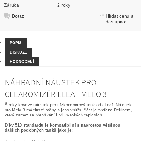
Záruka
2 roky
Dotaz
Hlídat cenu a
dostupnost
POPIS
DISKUZE
HODNOCENÍ
NÁHRADNÍ NÁUSTEK PRO
CLEAROMIZÉR ELEAF MELO 3
Široký kovový náustek pro nízkoodporový tank od eLeaf. Náustek
pro Melo 3 má tlusté stěny a jeho vnitřní část je tvořena Delrinem,
který zamezuje přehřívání i při vysokých teplotách.
Díky 510 standardu je kompatibilní s naprostou většinou
dalších podobných tanků jako je: