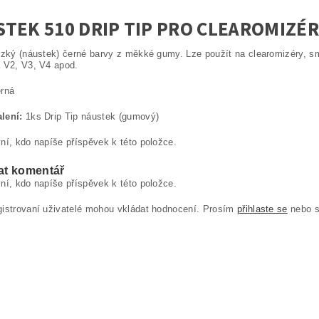
TEK 510 DRIP TIP PRO CLEAROMIZÉ
úzký (náustek) černé barvy z měkké gumy. Lze použít na clearomizéry, sm
 V2, V3, V4 apod.
rná
lení:
1ks Drip Tip náustek (gumový)
ní, kdo napíše příspěvek k této položce.
at komentář
ní, kdo napíše příspěvek k této položce.
gistrovaní uživatelé mohou vkládat hodnocení. Prosím
přihlaste se
nebo 