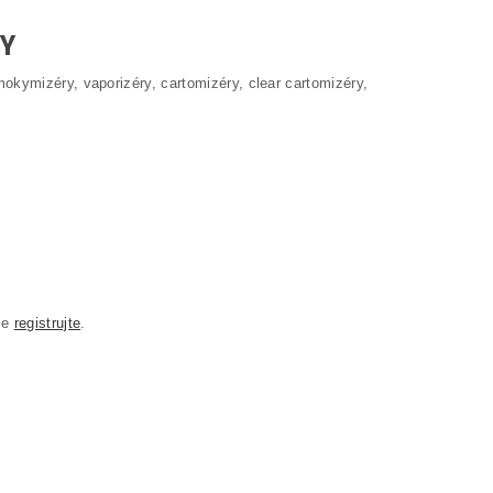
RY
okymizéry, vaporizéry, cartomizéry, clear cartomizéry,
se
registrujte
.