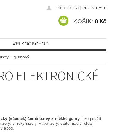
|
PŘIHLÁŠENÍ
REGISTRACE
KOŠÍK:
0 Kč
VELKOOBCHOD
garety – gumový
PRO ELEKTRONICKÉ
úzký (náustek) černé barvy z měkké gumy
. Lze použít
izéry, smokymizéry, vaporizéry, cartomizéry, clear
ry apod.