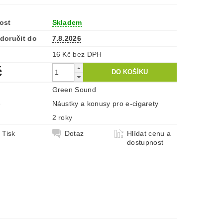
ost
Skladem
doručit do
7.8.2026
16 Kč bez DPH
č
Green Sound
e
Náustky a konusy pro e-cigarety
2 roky
Tisk
Dotaz
Hlídat cenu a
dostupnost