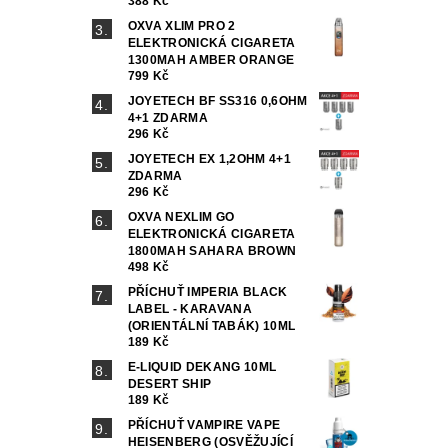
388 Kč
OXVA XLIM PRO 2
ELEKTRONICKÁ CIGARETA
1300MAH AMBER ORANGE
799 Kč
JOYETECH BF SS316 0,6OHM
4+1 ZDARMA
296 Kč
JOYETECH EX 1,2OHM 4+1
ZDARMA
296 Kč
OXVA NEXLIM GO
ELEKTRONICKÁ CIGARETA
1800MAH SAHARA BROWN
498 Kč
PŘÍCHUŤ IMPERIA BLACK
LABEL - KARAVANA
(ORIENTÁLNÍ TABÁK) 10ML
189 Kč
E-LIQUID DEKANG 10ML
DESERT SHIP
189 Kč
PŘÍCHUŤ VAMPIRE VAPE
HEISENBERG (OSVĚŽUJÍCÍ