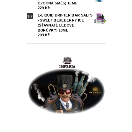
OVOCNÁ SMĚS) 10ML
229 Kč
E-LIQUID DRIFTER BAR SALTS
- SWEET BLUEBERRY ICE
(ŠŤAVNATÉ LEDOVÉ
BORŮVKY) 10ML
209 Kč