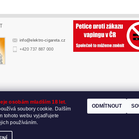
T
info
@
elektro-cigareta.cz
+420 737 887 000
eje osobám mladším 18 let.
ODMÍTNOUT
SO
oužívá soubory cookie. Dalším
 tohoto webu vyjadřujete
ejich používáním.
t nastavení cookies
ENÍ