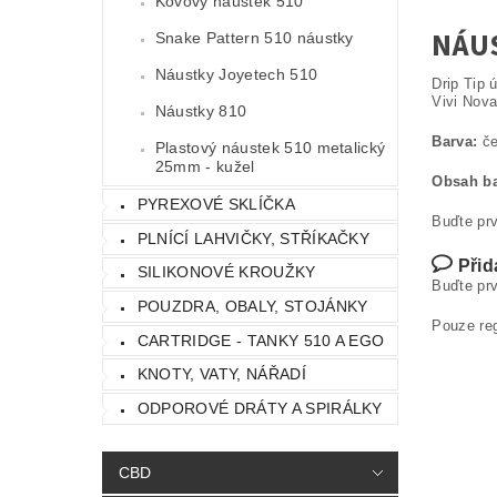
Kovový náustek 510
NÁUS
Snake Pattern 510 náustky
Náustky Joyetech 510
Drip Tip 
Vivi Nova
Náustky 810
Barva:
če
Plastový náustek 510 metalický
25mm - kužel
Obsah ba
PYREXOVÉ SKLÍČKA
Buďte prv
PLNÍCÍ LAHVIČKY, STŘÍKAČKY
Přid
SILIKONOVÉ KROUŽKY
Buďte prv
POUZDRA, OBALY, STOJÁNKY
Pouze re
CARTRIDGE - TANKY 510 A EGO
KNOTY, VATY, NÁŘADÍ
ODPOROVÉ DRÁTY A SPIRÁLKY
CBD