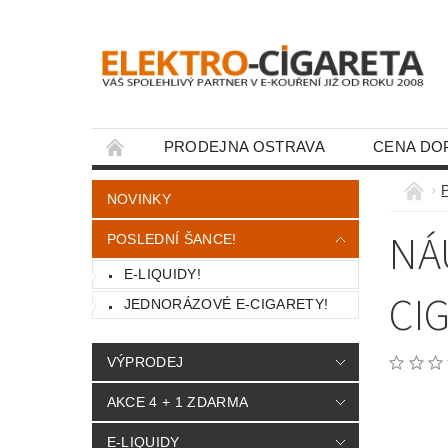
PRODEJNA OSTRAVA
CENA DO
KONTAKTY
P
NOVINKY
NÁ
POSLEDNÍ ŠANCE!
E-LIQUIDY!
CI
JEDNORÁZOVÉ E-CIGARETY!
VÝPRODEJ
AKCE 4 + 1 ZDARMA
E-LIQUIDY