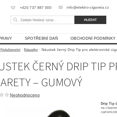
info@elektro-cigareta.cz
+420 737 887 000
PRAVY
SPOTŘEBNÍ DAŇ
OBCHODNÍ PODMÍNKY
říslušenství
Náustky
Náustek černý Drip Tip pro elektronické ci
USTEK ČERNÝ DRIP TIP 
GARETY – GUMOVÝ
Neohodnoceno
Drip Tip 
na clearom
cartomizé