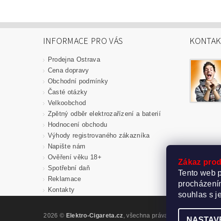
INFORMACE PRO VÁS
KONTAK
Prodejna Ostrava
Cena dopravy
Obchodní podmínky
Časté otázky
Velkoobchod
Zpětný odběr elektrozařízení a baterií
Hodnocení obchodu
Výhody registrovaného zákazníka
Napište nám
Ověření věku 18+
Zákaz prod
Spotřební daň
Tento web p
Reklamace
procházením
Kontakty
souhlas s j
2026 ©
Elektro-Cigareta.cz
, všechna práva vyhrazena
Upravi
NASTAV