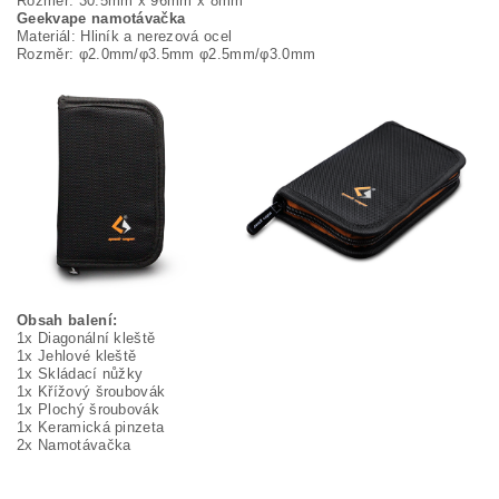
Rozměr: 30.5mm x 96mm x 8mm
Geekvape namotávačka
Materiál: Hliník a nerezová ocel
Rozměr: φ2.0mm/φ3.5mm φ2.5mm/φ3.0mm
Obsah balení:
1x Diagonální kleště
1x Jehlové kleště
1x Skládací nůžky
1x Křížový šroubovák
1x Plochý šroubovák
1x Keramická pinzeta
2x Namotávačka