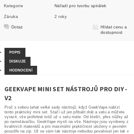
Kategorie
Nářadí pro tvorbu spirálek
Záruka
2 roky
Dotaz
Hlídat cenu a
dostupnost
POPIS
DISKUZE
HODNOCENÍ
GEEKVAPE MINI SET NÁSTROJŮ PRO DIY -
V2
Proč s sebou tahat velké sady nástrojů, když GeekVape nabízí
tento praktický mini set. Stačí už jen přibalit drát a vatu a můžete
vyrazit, vše potřebné totiž už v setu máte. Od kleští, přes nůžky až
po namotávačku. GeekVape myslí na vše. Nástroje jsou vyrobeny z
kvalitních materiálů a pro maximální praktičnost uloženy v pevném
pouzdře na zip. Už se vám tak nástroje nebudou povalovat jen tak v