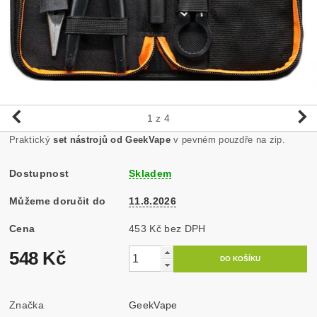
1
z 4
Praktický
set nástrojů od GeekVape
v pevném pouzdře na zip.
Dostupnost
Skladem
Můžeme doručit do
11.8.2026
Cena
453 Kč bez DPH
548 Kč
Značka
GeekVape