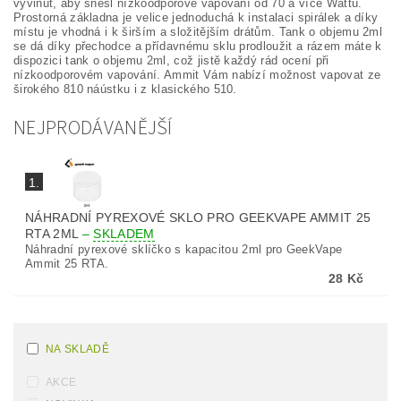
vyvinut, aby snesl nízkoodporové vapování od 70 a více Wattů.
Prostorná základna je velice jednoduchá k instalaci spirálek a díky
místu je vhodná i k širším a složitějším drátům. Tank o objemu 2ml
se dá díky přechodce a přídavnému sklu prodloužit a rázem máte k
dispozici tank o objemu 2ml, což jistě každý rád ocení při
nízkoodporovém vapování. Ammit Vám nabízí možnost vapovat ze
širokého 810 náústku i z klasického 510.
NEJPRODÁVANĚJŠÍ
1.
NÁHRADNÍ PYREXOVÉ SKLO PRO GEEKVAPE AMMIT 25
RTA 2ML
–
SKLADEM
Náhradní pyrexové sklíčko s kapacitou 2ml pro GeekVape
Ammit 25 RTA.
28 Kč
NA SKLADĚ
AKCE