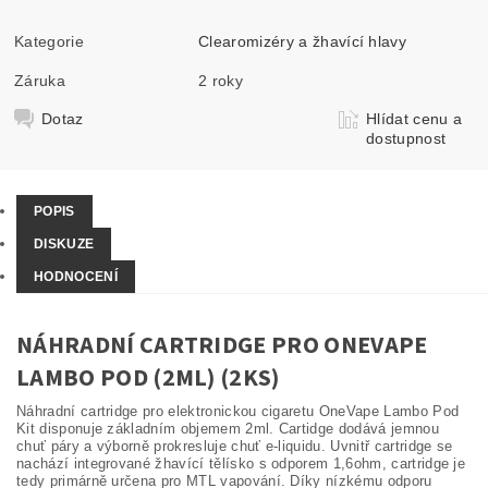
Kategorie
Clearomizéry a žhavící hlavy
Záruka
2 roky
Dotaz
Hlídat cenu a
dostupnost
POPIS
DISKUZE
HODNOCENÍ
NÁHRADNÍ CARTRIDGE PRO ONEVAPE
LAMBO POD (2ML) (2KS)
Náhradní cartridge pro elektronickou cigaretu OneVape Lambo Pod
Kit disponuje základním objemem 2ml. Cartidge dodává jemnou
chuť páry a výborně prokresluje chuť e-liquidu. Uvnitř cartridge se
nachází integrované žhavící tělísko s odporem 1,6ohm, cartridge je
tedy primárně určena pro MTL vapování. Díky nízkému odporu