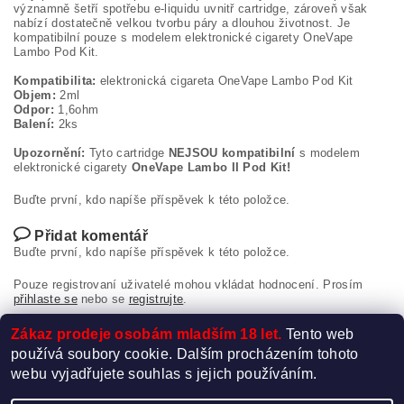
významně šetří spotřebu e-liquidu uvnitř cartridge, zároveň však
nabízí dostatečně velkou tvorbu páry a dlouhou životnost. Je
kompatibilní pouze s modelem elektronické cigarety OneVape
Lambo Pod Kit.
Kompatibilita:
elektronická cigareta OneVape Lambo Pod Kit
Objem:
2ml
Odpor:
1,6ohm
Balení:
2ks
Upozornění:
Tyto cartridge
NEJSOU kompatibilní
s modelem
elektronické cigarety
OneVape Lambo II Pod Kit!
Buďte první, kdo napíše příspěvek k této položce.
Přidat komentář
Buďte první, kdo napíše příspěvek k této položce.
Pouze registrovaní uživatelé mohou vkládat hodnocení. Prosím
přihlaste se
nebo se
registrujte
.
Zákaz prodeje osobám mladším 18 let.
Tento web
používá soubory cookie. Dalším procházením tohoto
webu vyjadřujete souhlas s jejich používáním.