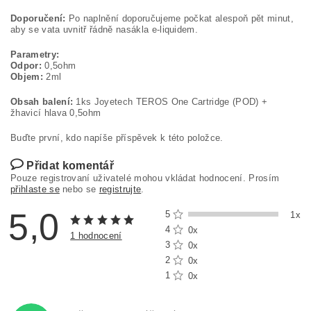
Doporučení:
Po naplnění doporučujeme počkat alespoň pět minut,
aby se vata uvnitř řádně nasákla e-liquidem.
Parametry:
Odpor:
0,5ohm
Objem:
2ml
Obsah balení:
1ks Joyetech TEROS One Cartridge (POD) +
žhavicí hlava 0,5ohm
Buďte první, kdo napíše příspěvek k této položce.
Přidat komentář
Pouze registrovaní uživatelé mohou vkládat hodnocení. Prosím
přihlaste se
nebo se
registrujte
.
5,0
5
1x
4
0x
1 hodnocení
3
0x
2
0x
1
0x