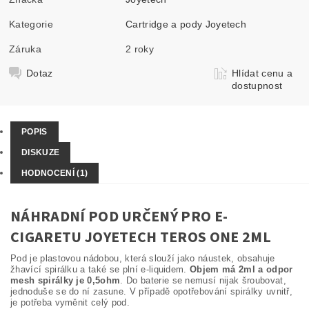
Kategorie
Cartridge a pody Joyetech
Záruka
2 roky
Dotaz
Hlídat cenu a
dostupnost
POPIS
DISKUZE
HODNOCENÍ (1)
NÁHRADNÍ POD URČENÝ PRO E-
CIGARETU JOYETECH TEROS ONE 2ML
Pod je plastovou nádobou, která slouží jako náustek, obsahuje
žhavící spirálku a také se plní e-liquidem.
Objem má 2ml a odpor
mesh spirálky je 0,5ohm
. Do baterie se nemusí nijak šroubovat,
jednoduše se do ní zasune. V případě opotřebování spirálky uvnitř,
je potřeba vyměnit celý pod.