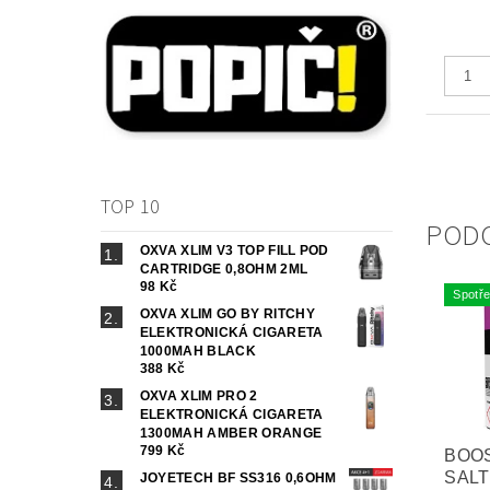
TOP 10
POD
OXVA XLIM V3 TOP FILL POD
CARTRIDGE 0,8OHM 2ML
98 Kč
Spotře
OXVA XLIM GO BY RITCHY
ELEKTRONICKÁ CIGARETA
1000MAH BLACK
388 Kč
OXVA XLIM PRO 2
ELEKTRONICKÁ CIGARETA
1300MAH AMBER ORANGE
799 Kč
BOO
SALT
JOYETECH BF SS316 0,6OHM