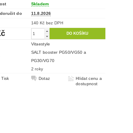
ost
Skladem
doručit do
11.8.2026
140 Kč bez DPH
Kč
Vitaestyle
SALT booster PG50/VG50 a
e
PG30/VG70
2 roky
Tisk
Dotaz
Hlídat cenu a
dostupnost