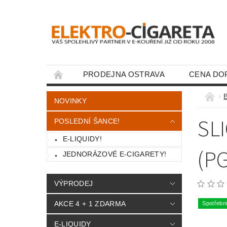
PRODEJNA OSTRAVA
CENA DO
KONTAKTY
NOVINKY
SL
POSLEDNÍ ŠANCE!
E-LIQUIDY!
(P
JEDNORÁZOVÉ E-CIGARETY!
VÝPRODEJ
AKCE 4 + 1 ZDARMA
Spotřebn
E-LIQUIDY