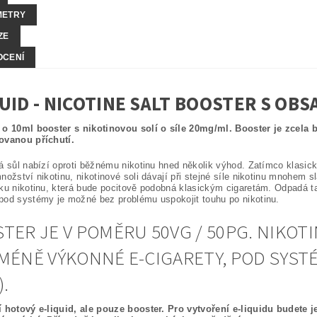
METRY
ZE
OCENÍ
UID - NICOTINE SALT BOOSTER S OB
 o 10ml booster s nikotinovou solí o síle 20mg/ml. Booster je zcela 
ovanou příchutí.
á sůl nabízí oproti běžnému nikotinu hned několik výhod. Zatímco klasické 
nožství nikotinu, nikotinové soli dávají při stejné síle nikotinu mnohem s
ku nikotinu, která bude pocitově podobná klasickým cigaretám. Odpadá tak
od systémy je možné bez problému uspokojit touhu po nikotinu.
TER JE V POMĚRU 50VG / 50PG. NIK
MÉNĚ VÝKONNÉ E-CIGARETY, POD SYST
).
 hotový e-liquid, ale pouze booster. Pro vytvoření e-liquidu budete je