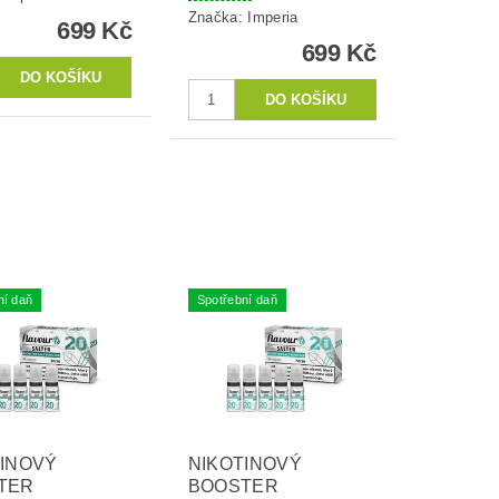
Značka:
Imperia
699 Kč
699 Kč
ní daň
Spotřební daň
TINOVÝ
NIKOTINOVÝ
TER
BOOSTER