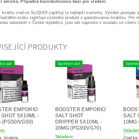
zí smíchá. Případně beznikotinovou bázi pro zředění.
í kvalitu značce SLIQUID zajišťují ty nejlepší suroviny. Výrobní postupy s
 každého kroku zajišťuje výsledný produkt s garantovanou kvalitou. Pro 
anou laboratoří v České republice, jsou tak naprosto v souladu se všemi
ISEJÍCÍ PRODUKTY
bní daň
Spotřební daň
Spotřeb
STER EMPORIO
BOOSTER EMPORIO
BOOS
 SHOT 5X10ML -
SALT SHOT
SALT 
 (PG50/VG50)
DRIPPER 5X10ML -
10MG 
20MG (PG30/VG70)
em
Sklade
Skladem
a:
Imperia
Značka