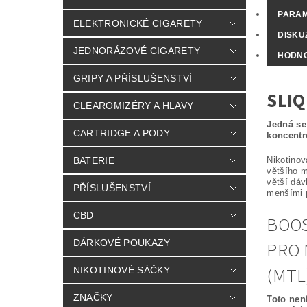
PARA
ELEKTRONICKÉ CIGARETY
DISKU
JEDNORÁZOVÉ CIGARETY
HODN
GRIPY A PŘÍSLUŠENSTVÍ
SLIQ
CLEAROMIZÉRY A HLAVY
Jedná se
CARTRIDGE A PODY
koncentr
Nikotinov
BATERIE
většího m
větší dáv
PŘÍSLUŠENSTVÍ
menšími p
CBD
BOOS
PRO 
DÁRKOVÉ POUKAZY
(MTL
NIKOTINOVÉ SÁČKY
ZNAČKY
Toto není