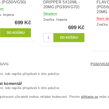
 (PG50/VG50)
DRIPPER 5X10ML -
FLAVO
20MG (PG30/VG70)
(PG50
em
20MG
Skladem
a:
Imperia
Není s
Značka:
Imperia
699 Kč
Značka
699 Kč
PG/VG
PG50/VG5
ní, kdo napíše příspěvek k této položce.
at komentář
ní, kdo napíše příspěvek k této položce.
gistrovaní uživatelé mohou vkládat hodnocení. Prosím
přihlaste se
nebo 