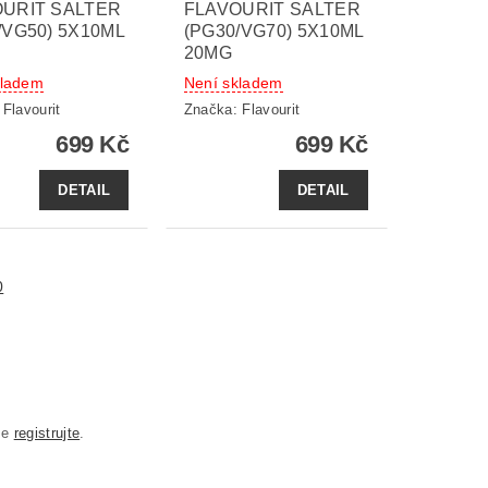
URIT SALTER
FLAVOURIT SALTER
/VG50) 5X10ML
(PG30/VG70) 5X10ML
20MG
kladem
Není skladem
:
Flavourit
Značka:
Flavourit
699 Kč
699 Kč
DETAIL
DETAIL
0
se
registrujte
.