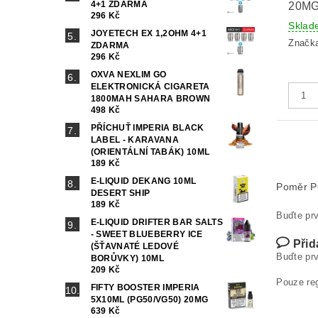
4+1 ZDARMA
20MG
296 Kč
Sklad
JOYETECH EX 1,2OHM 4+1
Značk
ZDARMA
296 Kč
OXVA NEXLIM GO
ELEKTRONICKÁ CIGARETA
1800MAH SAHARA BROWN
498 Kč
PŘÍCHUŤ IMPERIA BLACK
LABEL - KARAVANA
(ORIENTÁLNÍ TABÁK) 10ML
189 Kč
E-LIQUID DEKANG 10ML
Poměr 
DESERT SHIP
189 Kč
Buďte prv
E-LIQUID DRIFTER BAR SALTS
- SWEET BLUEBERRY ICE
Přid
(ŠŤAVNATÉ LEDOVÉ
Buďte prv
BORŮVKY) 10ML
209 Kč
Pouze re
FIFTY BOOSTER IMPERIA
5X10ML (PG50/VG50) 20MG
639 Kč