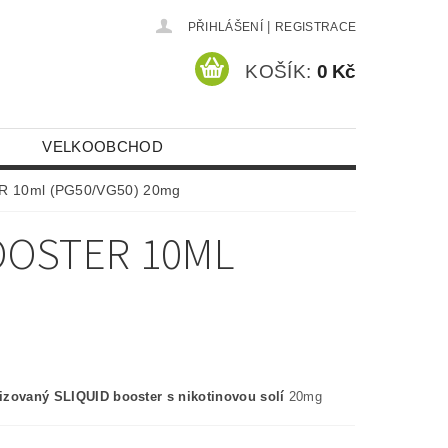
|
PŘIHLÁŠENÍ
REGISTRACE
KOŠÍK:
0 Kč
VELKOOBCHOD
ER 10ml (PG50/VG50) 20mg
BOOSTER 10ML
zovaný SLIQUID booster s nikotinovou solí
20mg