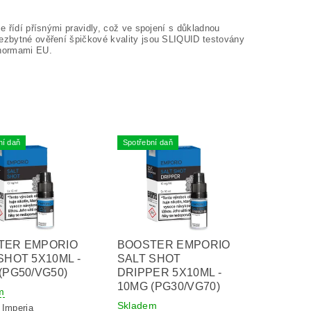
e řídí přísnými pravidly, což ve spojení s důkladnou
nezbytné ověření špičkové kvality jsou SLIQUID testovány
 normami EU.
ní daň
Spotřební daň
TER EMPORIO
BOOSTER EMPORIO
SHOT 5X10ML -
SALT SHOT
(PG50/VG50)
DRIPPER 5X10ML -
10MG (PG30/VG70)
m
Skladem
:
Imperia