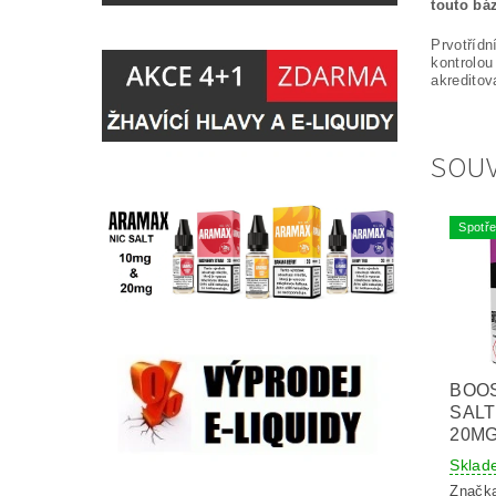
touto bá
Prvotřídn
kontrolou
akreditov
SOUV
Spotře
BOO
SALT
20MG
Sklad
Značk