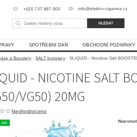
info@elektro-cigareta.cz
+420 737 887 000
PRAVY
SPOTŘEBNÍ DAŇ
OBCHODNÍ PODMÍNKY
Báze a Boostery
SALT boostery
SLIQUID - Nicotine Salt BOOST
IQUID - NICOTINE SALT 
G50/VG50) 20MG
Neohodnoceno
Nearomati
í daň