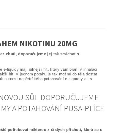
SAHEM NIKOTINU 20MG
bez chuti, doporučujeme jej tak smíchat s
e-liquidy mají silnější hit, který vám brání v inhalaci
labší hit. V jednom potahu je tak možné do těla dostat
 nutnost nepřetržitého potahování e-cigarety a i s
OTINOVOU SŮL DOPORUČUJEME
ÉMY A POTAHOVÁNÍ PUSA-PLÍCE
ště potřebovat některou z čistých příchutí, která se s