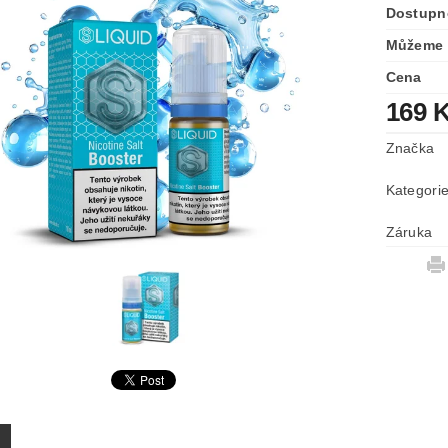
Dostupn
Můžeme 
Cena
169 
Značka
Kategori
Záruka