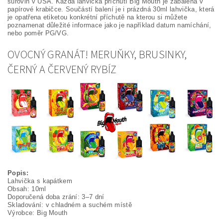
surovin v USA. Každá lahvička příchutí Big Mouth je zabalena v
papírové krabičce. Součástí balení je i prázdná 30ml lahvička, která
je opatřena etiketou konkrétní příchutě na kterou si můžete
poznamenat důležité informace jako je například datum namíchání,
nebo poměr PG/VG.
OVOCNÝ GRANÁT! MERUŇKY, BRUSINKY,
ČERNÝ A ČERVENÝ RYBÍZ
Popis:
Lahvička s kapátkem
Obsah: 10ml
Doporučená doba zrání: 3–7 dní
Skladování: v chladném a suchém místě
Výrobce: Big Mouth