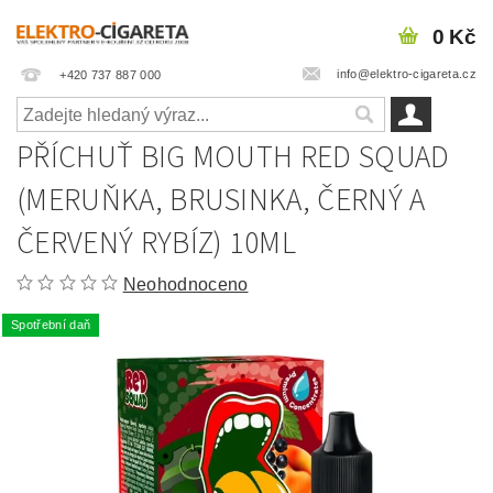
0 Kč
info@elektro-cigareta.cz
+420 737 887 000
PŘÍCHUŤ BIG MOUTH RED SQUAD
(MERUŇKA, BRUSINKA, ČERNÝ A
ČERVENÝ RYBÍZ) 10ML
Neohodnoceno
Spotřební daň