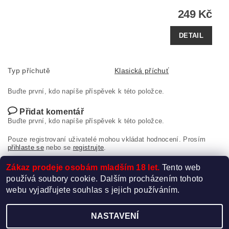
249 Kč
DETAIL
Typ příchutě
Klasická příchuť
Buďte první, kdo napíše příspěvek k této položce.
Přidat komentář
Buďte první, kdo napíše příspěvek k této položce.
Pouze registrovaní uživatelé mohou vkládat hodnocení. Prosím
přihlaste se
nebo se
registrujte
.
Zákaz prodeje osobám mladším 18 let.
Tento web
používá soubory cookie. Dalším procházením tohoto
webu vyjadřujete souhlas s jejich používáním.
NASTAVENÍ
Upravit nastavení cookies
2026 ©
Elektro-Cigareta.cz
, všechna práva vyhrazena