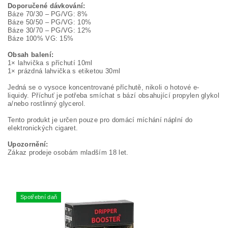
Doporučené dávkování:
Báze 70/30 – PG/VG: 8%
Báze 50/50 – PG/VG: 10%
Báze 30/70 – PG/VG: 12%
Báze 100% VG: 15%
Obsah balení:
1× lahvička s příchutí 10ml
1× prázdná lahvička s etiketou 30ml
Jedná se o vysoce koncentrované příchutě, nikoli o hotové e-
liquidy. Příchuť je potřeba smíchat s bází obsahující propylen glykol
a/nebo rostlinný glycerol.
Tento produkt je určen pouze pro domácí míchání náplní do
elektronických cigaret.
Upozornění:
Zákaz prodeje osobám mladším 18 let.
Spotřební daň