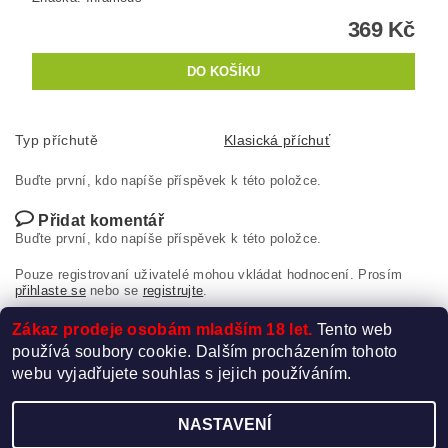
369 Kč
Typ příchutě
Klasická příchuť
Buďte první, kdo napíše příspěvek k této položce.
Přidat komentář
Buďte první, kdo napíše příspěvek k této položce.
Pouze registrovaní uživatelé mohou vkládat hodnocení. Prosím
přihlaste se
nebo se
registrujte
.
Zákaz prodeje osobám mladším 18 let.
Tento web
používá soubory cookie. Dalším procházením tohoto
webu vyjadřujete souhlas s jejich používáním.
NASTAVENÍ
Upravit nastavení cookies
2026 ©
Elektro-Cigareta.cz
, všechna práva vyhrazena