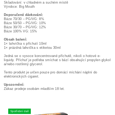
Skladování: v chladném a suchém místě
Výrobce: Big Mouth
Doporučené dávkování:
Báze 70/30 – PG/VG: 8%
Báze 50/50 – PG/VG: 10%
Báze 30/70 – PG/VG: 12%
Báze 100% VG: 15%
Obsah balení:
1× lahvička s příchutí 10ml
1× prázdná lahvička s etiketou 30ml
Jedná se o vysoce koncentrované příchutě, nikoli o hotové e-
liquidy. Příchuť je potřeba smíchat s bází obsahující propylen glykol
a/nebo rostlinný glycerol.
Tento produkt je určen pouze pro domácí míchání náplní do
elektronických cigaret.
Upozornění:
Zákaz prodeje osobám mladším 18 let.
Spotřební daň