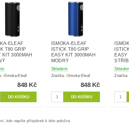
KA-ELEAF
ISMOKA-ELEAF
ISMO
CK T80 GRIP
ISTICK T80 GRIP
ISTIC
 KIT 3000MAH
EASY KIT 3000MAH
EASY 
NÝ
MODRÝ
STŘÍ
em
Skladem
Sklade
a:
iSmoka-Eleaf
Značka:
iSmoka-Eleaf
Značka
848 Kč
848 Kč
ní, kdo napíše příspěvek k této položce.