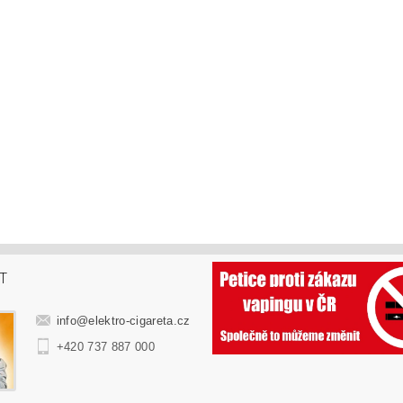
T
info
@
elektro-cigareta.cz
+420 737 887 000