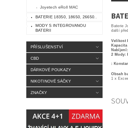
Joyetech eRoll MAC
BATE
BATERIE 18350, 18650, 26650..
MODY S INTEGROVANOU
Baterie J
BATERII
další pře
Velikost 
Kapacita 
PŘÍSLUŠENSTVÍ
Nabíjení:
2 Mody:
CBD
- čím m
: Konstan
DÁRKOVÉ POUKAZY
Obsah ba
1 x Excee
NIKOTINOVÉ SÁČKY
ZNAČKY
SOUV