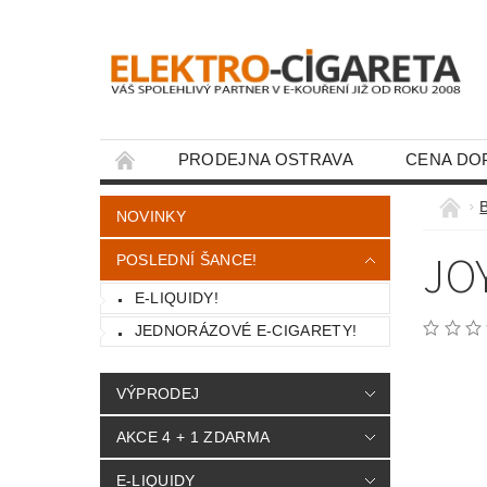
PRODEJNA OSTRAVA
CENA DO
KONTAKTY
NOVINKY
JO
POSLEDNÍ ŠANCE!
E-LIQUIDY!
JEDNORÁZOVÉ E-CIGARETY!
VÝPRODEJ
AKCE 4 + 1 ZDARMA
E-LIQUIDY