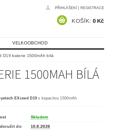
|
PŘIHLÁŠENÍ
REGISTRACE
KOŠÍK:
0 Kč
VELKOOBCHOD
d D19 baterie 1500mAh bílá
ERIE 1500MAH BÍLÁ
Joyetech EXceed D19
s kapacitou 1500mAh
ost
Skladem
doručit do
10.8.2026