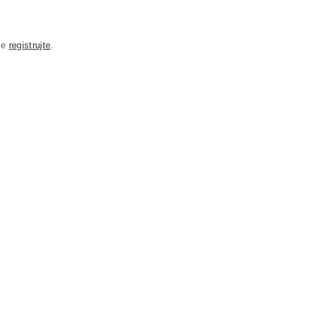
se
registrujte
.