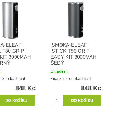
KA-ELEAF
ISMOKA-ELEAF
K T80 GRIP
ISTICK T80 GRIP
KIT 3000MAH
EASY KIT 3000MAH
BRNÝ
ŠEDÝ
m
Skladem
:
iSmoka-Eleaf
Značka:
iSmoka-Eleaf
848 Kč
848 Kč