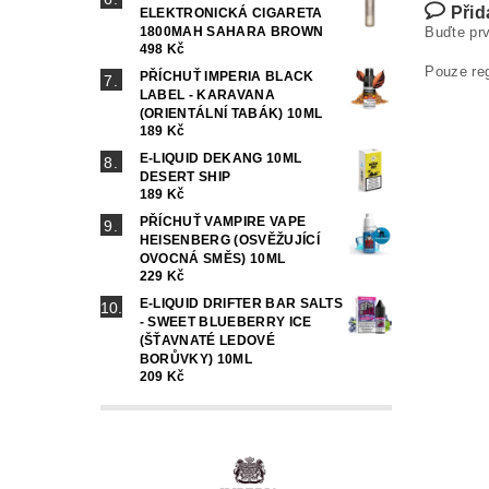
Přid
ELEKTRONICKÁ CIGARETA
Buďte prv
1800MAH SAHARA BROWN
498 Kč
Pouze re
PŘÍCHUŤ IMPERIA BLACK
LABEL - KARAVANA
(ORIENTÁLNÍ TABÁK) 10ML
189 Kč
E-LIQUID DEKANG 10ML
DESERT SHIP
189 Kč
PŘÍCHUŤ VAMPIRE VAPE
HEISENBERG (OSVĚŽUJÍCÍ
OVOCNÁ SMĚS) 10ML
229 Kč
E-LIQUID DRIFTER BAR SALTS
- SWEET BLUEBERRY ICE
(ŠŤAVNATÉ LEDOVÉ
BORŮVKY) 10ML
209 Kč