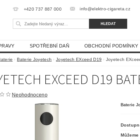
info@elektro-cigareta.cz
+420 737 887 000
PRAVY
SPOTŘEBNÍ DAŇ
OBCHODNÍ PODMÍNKY
Baterie
Baterie Joyetech
Joyetech EXceed D19
Joyetech EXcee
YETECH EXCEED D19 BAT
Neohodnoceno
Baterie 
Dostupn
Můžeme 