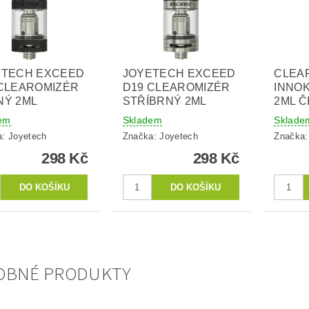
ETECH EXCEED
JOYETECH EXCEED
CLEA
CLEAROMIZÉR
D19 CLEAROMIZÉR
INNOK
NÝ 2ML
STŘÍBRNÝ 2ML
2ML Č
em
Skladem
Sklade
a:
Joyetech
Značka:
Joyetech
Značka
298 Kč
298 Kč
OBNÉ PRODUKTY