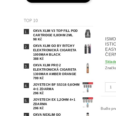
TOP 10
OXVA XLIM V3 TOP FILL POD
CARTRIDGE 0,8OHM 2ML
ISMO
98 Kč
ISTI
OXVA XLIM GO BY RITCHY
EASY
ELEKTRONICKÁ CIGARETA
ČER
1000MAH BLACK
388 Kč
Sklad
OXVA XLIM PRO 2
Značk
ELEKTRONICKÁ CIGARETA
1300MAH AMBER ORANGE
799 Kč
JOYETECH BF SS316 0,6OHM
4+1 ZDARMA
296 Kč
JOYETECH EX 1,2OHM 4+1
ZDARMA
296 Kč
Buďte prv
OXVA NEXLIM GO