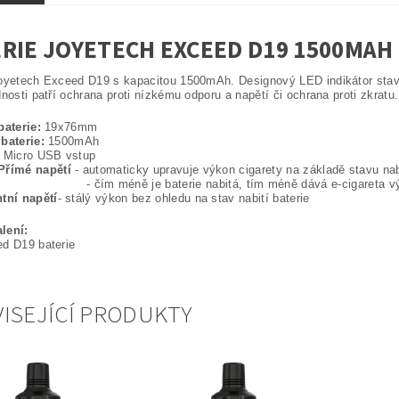
RIE JOYETECH EXCEED D19 1500MAH 
oyetech Exceed D19 s kapacitou 1500mAh. Designový LED indikátor stavu 
dnosti patří ochrana proti nízkému odporu a napětí či ochrana proti zkratu.
baterie:
19x76mm
baterie:
1500mAh
Micro USB vstup
Přímé napětí
- automaticky upravuje výkon cigarety na základě stavu nabi
éně je baterie nabitá, tím méně dává e-cigareta výkonu, aby
tní napětí
- stálý výkon bez ohledu na stav nabití baterie
lení:
d D19 baterie
ISEJÍCÍ PRODUKTY