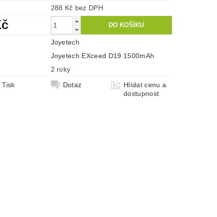
288 Kč bez DPH
Kč
Joyetech
e
Joyetech EXceed D19 1500mAh
2 roky
Tisk
Dotaz
Hlídat cenu a
dostupnost