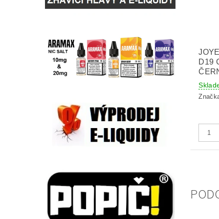
JOY
D19 
ČER
Sklad
Značk
POD